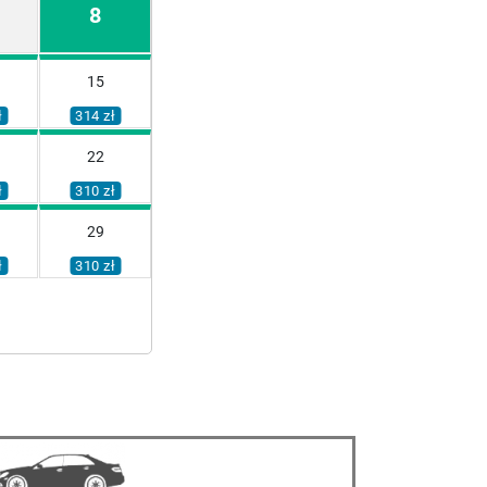
8
15
ł
314 zł
22
ł
310 zł
29
ł
310 zł