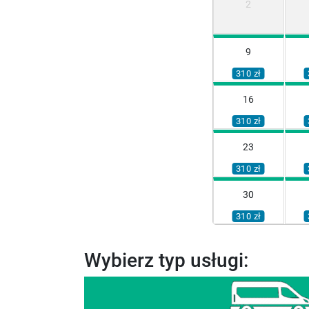
2
9
310 zł
16
310 zł
23
310 zł
30
310 zł
Wybierz typ usługi: