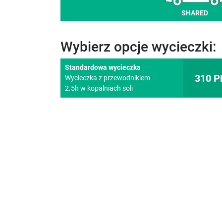
SHARED
Wybierz opcje wycieczki:
Standardowa wycieczka
310 P
Wycieczka z przewodnikiem
2.5h w kopalniach soli