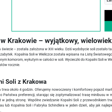
La
i w Krakowie – wyjątkowy, wielowie
 na świecie – została założona w XIII wieku. Dziś wydobycie soli zostało
 zabytek. Kopalnia Soli w Wieliczce została wpisana na Listę Światow
nym komorom, wykutym w całości w soli. Wycieczki do Kopalni Soli w Wi
stów rocznie.
i Soli z Krakowa
a trwa około 4 godzin. Oferujemy nowoczesny i komfortowy pojazd mark
o Państwa preferencji, starając się zoptymalizować trasę minibusu w
ut w jedną stronę. Wspólne zwiedzanie Kopalni Soli z przewodnikiem t
au lub Kopalnia Soli i Fabryka Schindlera w jeden dzień, aby jak najl
.