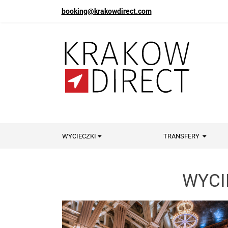
booking@krakowdirect.com
WYCIECZKI
TRANSFERY
WYCI