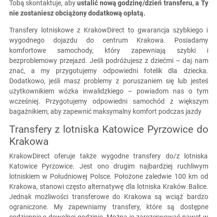
Tobą skontaktuje, aby
ustalić nową godzinę/dzień transferu, a Ty
nie zostaniesz obciążony dodatkową opłatą.
Transfery lotniskowe z KrakowDirect to gwarancja szybkiego i
wygodnego dojazdu do centrum Krakowa. Posiadamy
komfortowe samochody, który zapewniają szybki i
bezproblemowy przejazd. Jeśli podróżujesz z dziećmi – daj nam
znać, a my przygotujemy odpowiedni fotelik dla dziecka.
Dodatkowo, jeśli masz problemy z poruszaniem się lub jesteś
użytkownikiem wózka inwalidzkiego – powiadom nas o tym
wcześniej. Przygotujemy odpowiedni samochód z większym
bagażnikiem, aby zapewnić maksymalny komfort podczas jazdy
Transfery z lotniska Katowice Pyrzowice do
Krakowa
KrakowDirect oferuje także wygodne transfery do/z lotniska
Katowice Pyrzowice. Jest ono drugim najbardziej ruchliwym
lotniskiem w Południowej Polsce. Położone zaledwie 100 km od
Krakowa, stanowi często alternatywę dla lotniska Kraków Balice.
Jednak możliwości transferowe do Krakowa są wciąż bardzo
ograniczone. My zapewniamy transfery, które są dostępne
codziennie o dowolnej godzinie. Można je zarezerwować nawet w