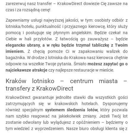
zarezerwuj nasz transfer – KrakowDirect dowiezie Cię zawsze na
czas i za rozsądną cenę!
Zapewniamy usługi najwyższej jakości, w tym: osobisty odbiór z
lotniska/hotelu, punktualność i przyjaznego kierowcę, który służy
pomocą i posługuje się płynnym angielskim. Będzie czekał na
Ciebie w hali przylotów. Z łatwością go zauważysz – będzie
elegancko ubrany, a w ręku będzie trzymał tabliczkę z Twoim
imieniem.
Z chęcią pomoże Ci w zapakowaniu walizek do
bagażnika. W drodze z lotniska do Krakowa nasz kierowca chętnie
odpowie na wszelkie Twoje pytania. Śmiało
możesz zapytać go o
najciekawsze atrakcje
czy najlepsze restauracje w mieście.
Kraków lotnisko – centrum miasta –
transfery z KrakowDirect
KrakowDirect gwarantuje jednolite stawki dla wszystkich gości
zatrzymujących się w krakowskich hotelach. Dysponujemy
również specjalnym
systemem śledzenia lotów,
który pozwala
nam szybko reagować na jakiekolwiek zmiany. Jeżeli Twój lot
zostanie odwołany lub wylądujesz z opóźnieniem – będziemy o
tym wiedzieć z wyprzedzeniem. Nasze biuro obsługi klienta się z