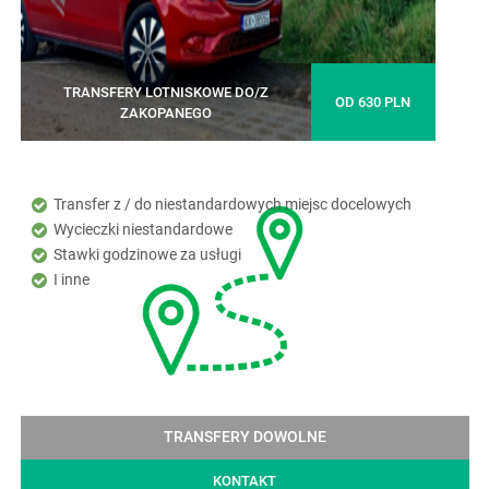
TRANSFER
Z/NA
LOTNISKO
OD
KATOWICE-
1200
TRANSFERY LOTNISKOWE DO/Z
PYRZOWICE
PLN
OD 630 PLN
ZAKOPANEGO
Z/DO
ZAKOPANEGO
Transfer z / do niestandardowych miejsc docelowych
Wycieczki niestandardowe
Stawki godzinowe za usługi
I inne
TRANSFERY DOWOLNE
KONTAKT