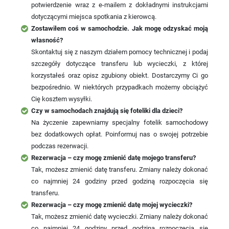
potwierdzenie wraz z e-mailem z dokładnymi instrukcjami
dotyczącymi miejsca spotkania z kierowcą.
Zostawiłem coś w samochodzie. Jak mogę odzyskać moją
własność?
Skontaktuj się z naszym działem pomocy technicznej i podaj
szczegóły dotyczące transferu lub wycieczki, z której
korzystałeś oraz opisz zgubiony obiekt. Dostarczymy Ci go
bezpośrednio. W niektórych przypadkach możemy obciążyć
Cię kosztem wysyłki.
Czy w samochodach znajdują się foteliki dla dzieci?
Na życzenie zapewniamy specjalny fotelik samochodowy
bez dodatkowych opłat. Poinformuj nas o swojej potrzebie
podczas rezerwacji.
Rezerwacja – czy mogę zmienić datę mojego transferu?
Tak, możesz zmienić datę transferu. Zmiany należy dokonać
co najmniej 24 godziny przed godziną rozpoczęcia się
transferu.
Rezerwacja – czy mogę zmienić datę mojej wycieczki?
Tak, możesz zmienić datę wycieczki. Zmiany należy dokonać
co najmniej 24 godziny przed godziną rozpoczęcia się