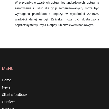
W przypadku wszystkich usług niestandardowych, usług na
zamówienie i usług dla grup zorganizowanych, może być
wymagana przedpłata / depozyt w wysokości 20-100%
wartości danej usługi. Zaliczka może być dostarczona
poprzez systemy PayU, Dotpay lub przelewem bankowym.
MENU
Home
News
Client’s feedback
Our fleet