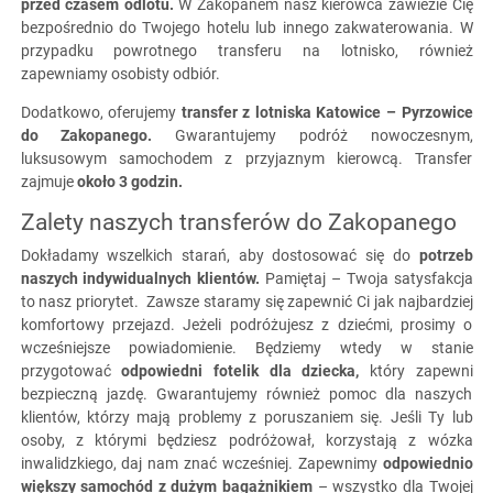
przed czasem odlotu.
W Zakopanem nasz kierowca zawiezie Cię
bezpośrednio do Twojego hotelu lub innego zakwaterowania. W
przypadku powrotnego transferu na lotnisko, również
zapewniamy osobisty odbiór.
Dodatkowo, oferujemy
transfer z lotniska Katowice – Pyrzowice
do Zakopanego.
Gwarantujemy podróż nowoczesnym,
luksusowym samochodem z przyjaznym kierowcą. Transfer
zajmuje
około 3 godzin.
Zalety naszych transferów do Zakopanego
Dokładamy wszelkich starań, aby dostosować się do
potrzeb
naszych indywidualnych klientów.
Pamiętaj – Twoja satysfakcja
to nasz priorytet. Zawsze staramy się zapewnić Ci jak najbardziej
komfortowy przejazd. Jeżeli podróżujesz z dziećmi, prosimy o
wcześniejsze powiadomienie. Będziemy wtedy w stanie
przygotować
odpowiedni fotelik dla dziecka,
który zapewni
bezpieczną jazdę. Gwarantujemy również pomoc dla naszych
klientów, którzy mają problemy z poruszaniem się. Jeśli Ty lub
osoby, z którymi będziesz podróżował, korzystają z wózka
inwalidzkiego, daj nam znać wcześniej. Zapewnimy
odpowiednio
większy samochód z dużym bagażnikiem
– wszystko dla Twojej