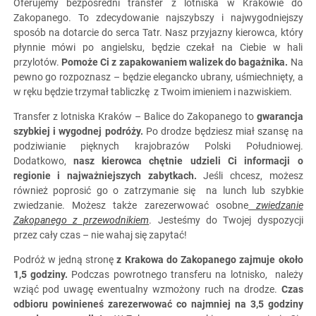
Oferujemy bezpośredni transfer z lotniska w Krakowie do
Zakopanego. To zdecydowanie najszybszy i najwygodniejszy
sposób na dotarcie do serca Tatr. Nasz przyjazny kierowca, który
płynnie mówi po angielsku, będzie czekał na Ciebie w hali
przylotów.
Pomoże Ci z zapakowaniem walizek do bagażnika.
Na
pewno go rozpoznasz – będzie elegancko ubrany, uśmiechnięty, a
w ręku będzie trzymał tabliczkę z Twoim imieniem i nazwiskiem.
Transfer z lotniska Kraków – Balice do Zakopanego to
gwarancja
szybkiej i wygodnej podróży.
Po drodze będziesz miał szansę na
podziwianie pięknych krajobrazów Polski Południowej.
Dodatkowo,
nasz kierowca chętnie udzieli Ci informacji o
regionie i najważniejszych zabytkach.
Jeśli chcesz, możesz
również poprosić go o zatrzymanie się na lunch lub szybkie
zwiedzanie. Możesz także zarezerwować osobne
zwiedzanie
Zakopanego z przewodnikiem
. Jesteśmy do Twojej dyspozycji
przez cały czas – nie wahaj się zapytać!
Podróż w jedną stronę
z Krakowa do Zakopanego zajmuje około
1,5 godziny.
Podczas powrotnego transferu na lotnisko, należy
wziąć pod uwagę ewentualny wzmożony ruch na drodze.
Czas
odbioru powinieneś zarezerwować co najmniej na 3,5 godziny